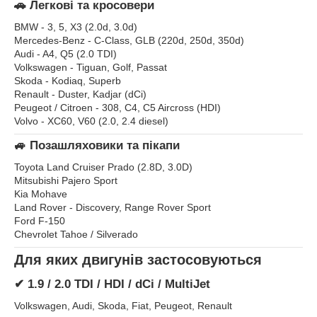
🚗 Легкові та кросовери
BMW - 3, 5, X3 (2.0d, 3.0d)
Mercedes-Benz - C-Class, GLB (220d, 250d, 350d)
Audi - A4, Q5 (2.0 TDI)
Volkswagen - Tiguan, Golf, Passat
Skoda - Kodiaq, Superb
Renault - Duster, Kadjar (dCi)
Peugeot / Citroen - 308, C4, C5 Aircross (HDI)
Volvo - XC60, V60 (2.0, 2.4 diesel)
🚙 Позашляховики та пікапи
Toyota Land Cruiser Prado (2.8D, 3.0D)
Mitsubishi Pajero Sport
Kia Mohave
Land Rover - Discovery, Range Rover Sport
Ford F-150
Chevrolet Tahoe / Silverado
Для яких двигунів застосовуються
✔ 1.9 / 2.0 TDI / HDI / dCi / MultiJet
Volkswagen, Audi, Skoda, Fiat, Peugeot, Renault