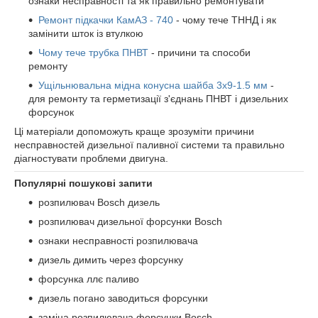
ознаки несправності та як правильно ремонтувати
Ремонт підкачки КамАЗ - 740
- чому тече ТННД і як
замінити шток із втулкою
Чому тече трубка ПНВТ
- причини та способи
ремонту
Ущільнювальна мідна конусна шайба 3х9-1.5 мм
-
для ремонту та герметизації з'єднань ПНВТ і дизельних
форсунок
Ці матеріали допоможуть краще зрозуміти причини
несправностей дизельної паливної системи та правильно
діагностувати проблеми двигуна.
Популярні пошукові запити
розпилювач Bosch дизель
розпилювач дизельної форсунки Bosch
ознаки несправності розпилювача
дизель димить через форсунку
форсунка ллє паливо
дизель погано заводиться форсунки
заміна розпилювача форсунки Bosch