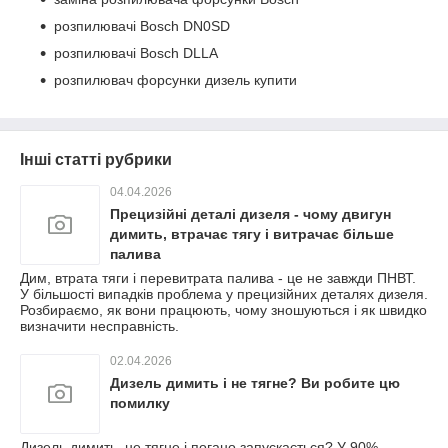
розпилювачі Bosch DN0SD
розпилювачі Bosch DLLA
розпилювач форсунки дизель купити
Інші статті рубрики
04.04.2026
Прецизійні деталі дизеля - чому двигун
димить, втрачає тягу і витрачає більше
палива
Дим, втрата тяги і перевитрата палива - це не завжди ПНВТ.
У більшості випадків проблема у прецизійних деталях дизеля.
Розбираємо, як вони працюють, чому зношуються і як швидко
визначити несправність.
02.04.2026
Дизель димить і не тягне? Ви робите цю
помилку
Дизель димить, не тягне і погано запускається? У 90%