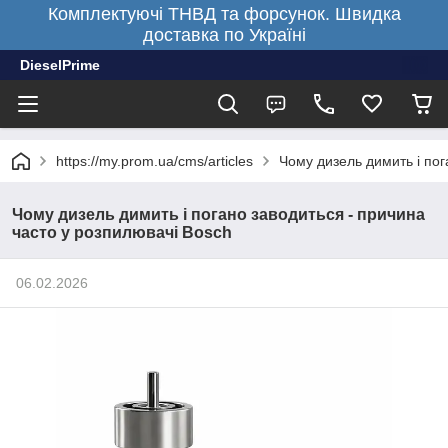
Комплектуючі ТНВД та форсунок. Швидка
доставка по Україні
DieselPrime
https://my.prom.ua/cms/articles
Чому дизель димить і пог
Чому дизель димить і погано заводиться - причина
часто у розпилювачі Bosch
06.02.2026