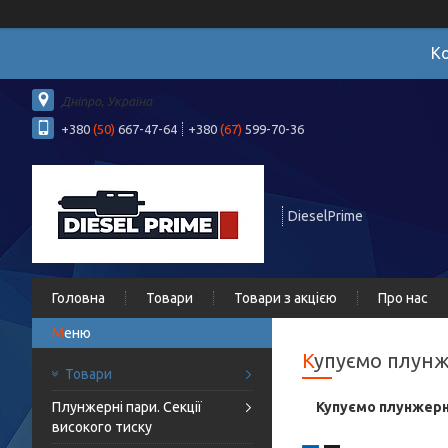
Ко
Дніпро, Україна
+380
(50)
667-47-64
+380
(67)
599-70-36
DieselPrime
Головна
Товари
Товари з акцією
Про нас
Купуємо плунж
Товари
Плунжерні пари. Секції
Купуємо плунжерні
високого тиску