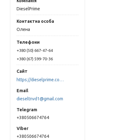
DieselPrime
Олена
+380 (50) 667-47-64
+380 (67) 599-70-36
https://dieselprime.com.ua/
dieseltnvd1@gmail.com
+380506674764
+380506674764