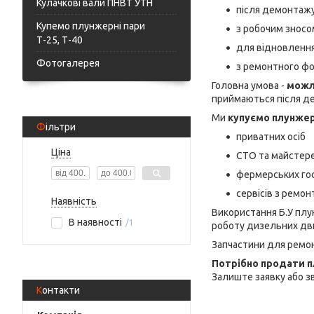
Кулачкові вали ПНВТ УТН
після демонтаж
Купемо плунжерні пари
з робочим зносо
Т-25, Т-40
для відновлення
Фотогалерея
з ремонтного фо
Головна умова -
можл
приймаються після д
Ми
купуємо плунжерн
Фільтри
приватних осіб
Ціна
СТО та майстер
фермерських го
сервісів з ремон
Наявність
Використання Б.У плу
В наявності
1
роботу дизельних двиг
Запчастини для ремо
Потрібно продати п
Залиште заявку або зв
Контакти