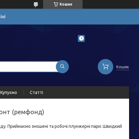
Кошик
їні
Кошик
Купуємо
Статті
емонт (ремфонд)
у. Приймаємо зношені та робочі плунжерні пари. Швидкий