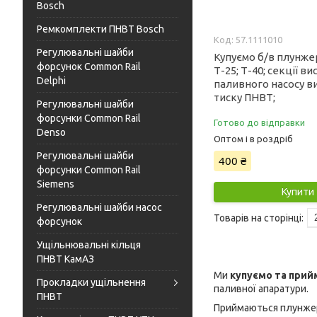
Bosch
Ремкомплекти ПНВТ Bosch
57.1111010
Регулювальні шайби
Купуємо б/в плунже
форсунок Common Rail
Т-25; Т-40; секції ви
Delphi
паливного насосу в
тиску ПНВТ;
Регулювальні шайби
форсунки Common Rail
Готово до відправки
Denso
Оптом і в роздріб
Регулювальні шайби
400 ₴
форсунки Common Rail
Siemens
Купити
Регулювальні шайби насос
форсунок
Ущільнювальні кільця
ПНВТ КамАЗ
Ми
купуємо та прийм
Прокладки ущільнення
паливної апаратури.
ПНВТ
Приймаються плунжер