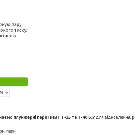
рную пару
сокого тиску;
исокого
аємо плунжерні пари ПНВТ Т-25 та Т-40 Б.У
для відновлення, 
ні пари: