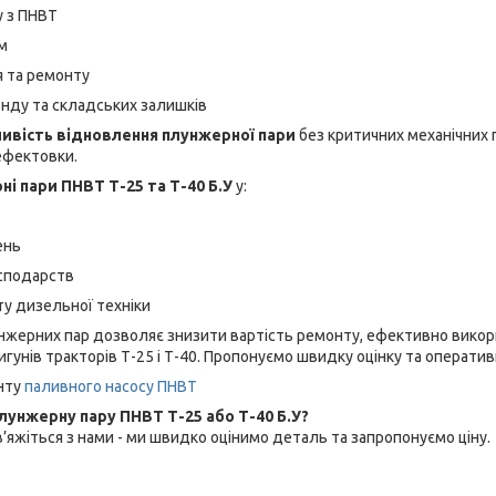
у з ПНВТ
м
 та ремонту
нду та складських залишків
ивість відновлення плунжерної пари
без критичних механічних 
ефектовки.
і пари ПНВТ Т-25 та Т-40 Б.У
у:
ень
сподарств
ту дизельної техніки
нжерних пар дозволяє знизити вартість ремонту, ефективно викор
унів тракторів Т-25 і Т-40. Пропонуємо швидку оцінку та оперативни
нту
паливного насосу ПНВТ
лунжерну пару ПНВТ Т-25 або Т-40 Б.У?
’яжіться з нами - ми швидко оцінимо деталь та запропонуємо ціну.