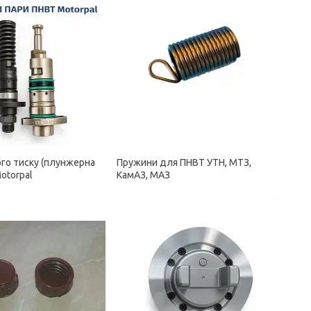
ого тиску (плунжерна
Пружини для ПНВТ УТН, МТЗ,
otorpal
КамАЗ, МАЗ