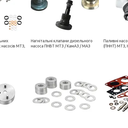
ьних
Нагнітальні клапани дизельного
Паливні насо
 насосів МТЗ,
насоса ПНВТ МТЗ / КамАЗ / МАЗ
(ПННТ) МТЗ,