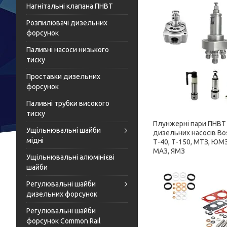
Нагнітальні клапана ПНВТ
Розпилювачі дизельних
форсунок
Паливні насоси низького
тиску
Проставки дизельних
форсунок
Паливні трубки високого
тиску
Плунжерні пари ПНВТ
Ущільнювальні шайби
дизельних насосів Bos
мідні
Т-40, Т-150, МТЗ, ЮМЗ
МАЗ, ЯМЗ
Ущільнювальні алюмінієві
шайби
Регулювальні шайби
дизельних форсунок
Регулювальні шайби
форсунок Common Rail