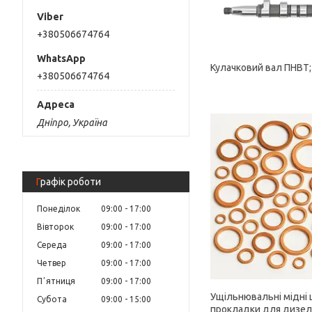
+380506674764
Кулачковий вал ПНВТ;
+380506674764
Дніпро, Україна
Графік роботи
Понеділок
09:00
17:00
Вівторок
09:00
17:00
Середа
09:00
17:00
Четвер
09:00
17:00
Пʼятниця
09:00
17:00
Ущільнювальні мідні 
Субота
09:00
15:00
прокладки для дизел