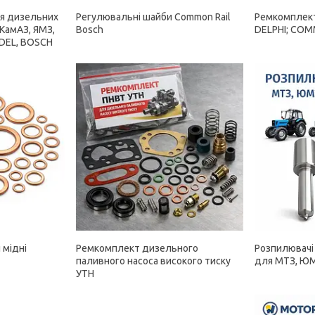
ля дизельних
Регулювальні шайби Common Rail
Ремкомплект
 КамАЗ, ЯМЗ,
Bosch
DELPHI; COM
KDEL, BOSCH
 мідні
Ремкомплект дизельного
Розпилювачі
паливного насоса високого тиску
для МТЗ, ЮМ
УТН