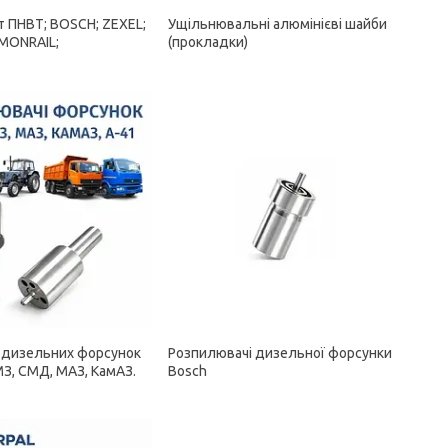
 ПНВТ; BOSCH; ZEXEL;
Ущільнювальні алюмінієві шайби
MONRAIL;
(прокладки)
 дизельних форсунок
Розпилювачі дизельної форсунки
З, СМД, МАЗ, КамАЗ.
Bosch