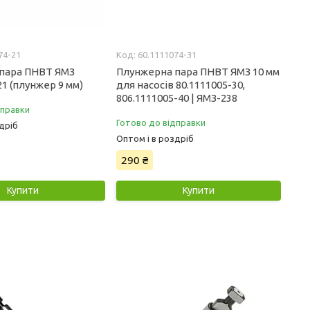
74-21
60.1111074-31
пара ПНВТ ЯМЗ
Плунжерна пара ПНВТ ЯМЗ 10 мм
21 (плунжер 9 мм)
для насосів 80.1111005-30,
806.1111005-40 | ЯМЗ-238
дправки
Готово до відправки
дріб
Оптом і в роздріб
290 ₴
Купити
Купити