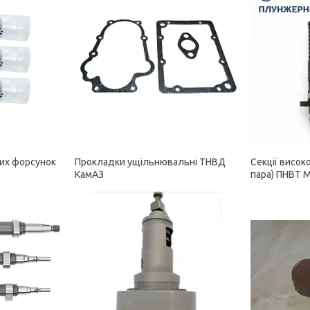
их форсунок
Прокладки ущільнювальні ТНВД
Секції висок
КамАЗ
пара) ПНВТ M