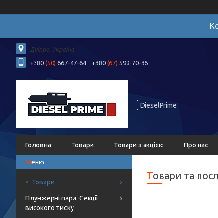
Ко
Дніпро, Україна
+380
(50)
667-47-64
+380
(67)
599-70-36
DieselPrime
Головна
Товари
Товари з акцією
Про нас
Товари та пос
Товари
Плунжерні пари. Секції
високого тиску