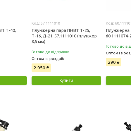
57.1111010
60.11110
Т Т-40,
Плунжерна пара ПНВТ Т-25,
Плунжерна 
Т-16, Д-21, 57.1111010 (плунжер
60.1111074-
8,5 мм)
Готово до ві
Готово до відправки
Оптом і в роз
Оптом і в роздріб
290 ₴
2 950 ₴
Купити