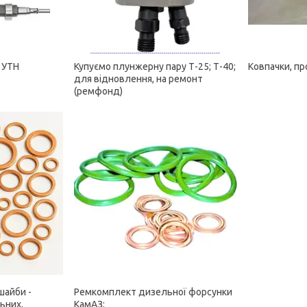
 УТН
Купуємо плунжерну пару Т-25; Т-40;
Ковпачки, пр
для відновлення, на ремонт
(ремфонд)
шайби -
Ремкомплект дизельної форсунки
ьних,
КамАЗ;