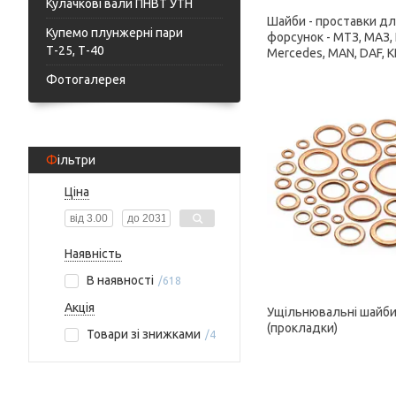
Кулачкові вали ПНВТ УТН
Шайби - проставки д
Купемо плунжерні пари
форсунок - МТЗ, МАЗ,
Т-25, Т-40
Mercedes, MAN, DAF, 
Фотогалерея
Фільтри
Ціна
Наявність
В наявності
618
Акція
Ущільнювальні шайби
(прокладки)
Товари зі знижками
4