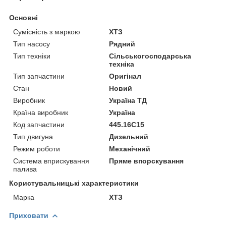
Основні
Сумісність з маркою
ХТЗ
Тип насосу
Рядний
Тип техніки
Сільськогосподарська
техніка
Тип запчастини
Оригінал
Стан
Новий
Виробник
Україна ТД
Країна виробник
Україна
Код запчастини
445.16С15
Тип двигуна
Дизельний
Режим роботи
Механічний
Система вприскування
Пряме впорскування
палива
Користувальницькі характеристики
Марка
ХТЗ
Приховати