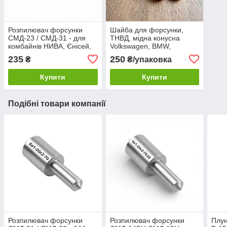
Розпилювач форсунки
Шайба для форсунки,
СМД-23 / СМД-31 - для
ТНВД, мідна конусна
комбайнів НИВА, Єнісей,
Volkswagen, BMW,
Ростсільмаш 6А1-20с2-
Renault, For, Opel, Audi,
235
250
₴
₴/упаковка
70.01;
шайба мідна 3х9-1.5 мм
10 шт.
Купити
Купити
Подібні товари компанії
Розпилювач форсунки
Розпилювач форсунки
Плу