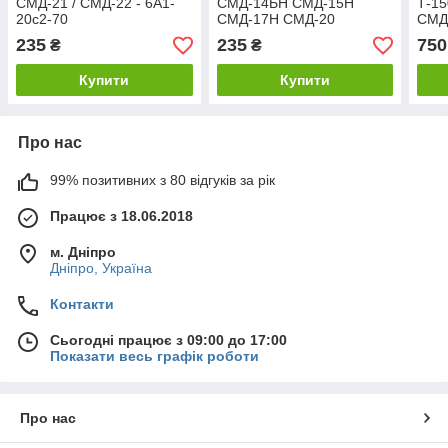
СМД-21 / СМД-22 - 6А1-
СМД-14БН СМД-15Н
Т-15
20с2-70
СМД-17Н СМД-20
СМД-
6а120с2-70.02 - 4x0,34 мм
Ø10 
235
235
750
₴
₴
Купити
Купити
Про нас
99% позитивних з 80 відгуків за рік
Працює з 18.06.2018
м. Дніпро
Дніпро, Україна
Контакти
Сьогодні працює з 09:00 до 17:00
Показати весь графік роботи
Про нас