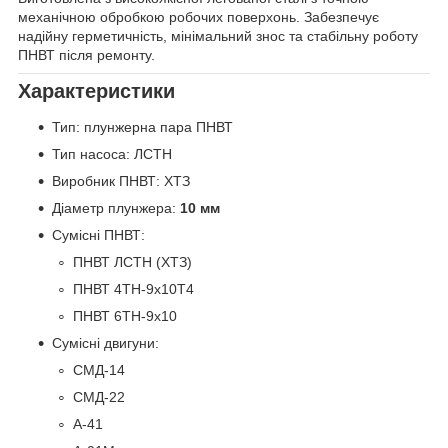
механічною обробкою робочих поверхонь. Забезпечує
надійну герметичність, мінімальний знос та стабільну роботу
ПНВТ після ремонту.
Характеристики
Тип: плунжерна пара ПНВТ
Тип насоса: ЛСТН
Виробник ПНВТ: ХТЗ
Діаметр плунжера:
10 мм
Сумісні ПНВТ:
ПНВТ ЛСТН (ХТЗ)
ПНВТ 4ТН-9х10Т4
ПНВТ 6ТН-9х10
Сумісні двигуни:
СМД-14
СМД-22
А-41