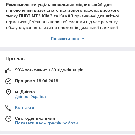
Ремкомплекти ущільнювальних мідних шайб для
підключення дизельного паливного насоса високого
тиску ПНВТ МТЗ ЮМЗ та КамАЗ
призначені для якісної
герметизації з’єднань паливної системи під час ремонту,
обслуговування та заміни елементів дизельної паливної
апаратури.
Показати все
До кожного комплекту входять
мідні ущільнювальні шайби
різних типорозмірів
, спеціально підібрані для підключення
ПНВТ, паливних трубок високого тиску, штуцерів та різьбових
Про нас
з’єднань. Мідь забезпечує стабільну роботу в умовах високого
тиску, температури та постійного контакту з дизельним
паливом.
99% позитивних з 80 відгуків за рік
Основні переваги комплектів мідних шайб:
Працює з 18.06.2018
надійна герметизація без підтікання палива
м. Дніпро
стійкість до високого тиску та температурних
Дніпро, Україна
навантажень
Контакти
сумісність з дизельними ПНВТ МТЗ, КамАЗ та
аналогічними системами
Сьогодні вихідний
зручний формат - усі потрібні розміри в одному
Показати весь графік роботи
наборі