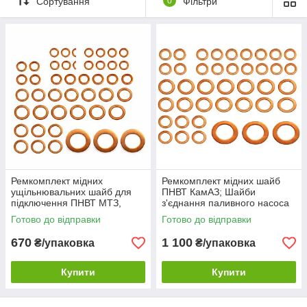
Сортування
0
Фільтри
Ремкомплект мідних
Ремкомплект мідних шайб
ущільнювальних шайб для
ПНВТ КамАЗ; Шайби
підключення ПНВТ МТЗ,
з'єднання паливного насоса
ЮМЗ - купити, ціна, в
високого тиску КамАЗ;
Готово до відправки
Готово до відправки
наявності, доставка по
Україні
670
1 100
₴/упаковка
₴/упаковка
Купити
Купити