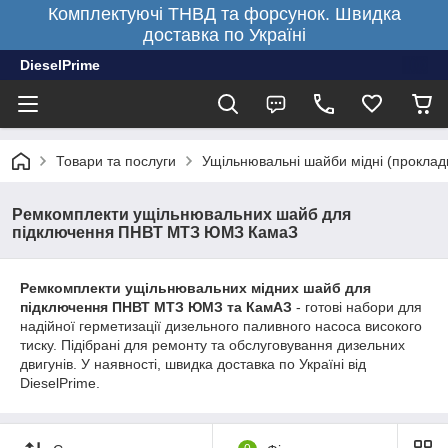
Комплектуючі ТНВД та форсунок. Швидка
доставка по Україні
DieselPrime
Товари та послуги
Ущільнювальні шайби мідні (проклад
Ремкомплекти ущільнювальних шайб для
підключення ПНВТ МТЗ ЮМЗ КамаЗ
Ремкомплекти ущільнювальних мідних шайб для
підключення ПНВТ МТЗ ЮМЗ та КамАЗ
- готові набори для
надійної герметизації дизельного паливного насоса високого
тиску. Підібрані для ремонту та обслуговування дизельних
двигунів. У наявності, швидка доставка по Україні від
DieselPrime.