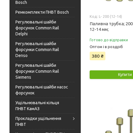
Bosch
Ремкомплекти ПНВТ Bosch
L- 200 (12-14)
Регулювальні шайби
Паливна трубка; 200
форсунок Common Rail
12-14 мм;
Delphi
Готово до відправки
Регулювальні шайби
Оптом і в роздріб
форсунки Common Rail
380 ₴
Denso
Регулювальні шайби
форсунки Common Rail
Купити
Siemens
Регулювальні шайби насос
форсунок
Ущільнювальні кільця
ПНВТ КамАЗ
Прокладки ущільнення
ПНВТ