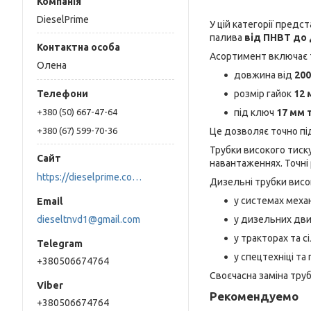
DieselPrime
У цій категорії предс
палива
від ПНВТ до
Асортимент включає 
Олена
довжина від
200
розмір гайок
12 
під ключ
17 мм 
+380 (50) 667-47-64
Це дозволяє точно пі
+380 (67) 599-70-36
Трубки високого тиску
навантаженнях. Точні
https://dieselprime.com.ua/
Дизельні трубки висо
у системах меха
у дизельних дви
dieseltnvd1@gmail.com
у тракторах та с
у спецтехніці т
+380506674764
Своєчасна заміна труб
Рекомендуемо
+380506674764