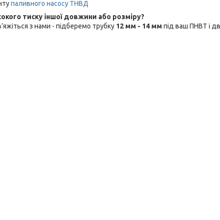
нту
паливного насосу ТНВД
сокого тиску іншої довжини або розміру?
’яжіться з нами - підберемо трубку
12 мм - 14 мм
під ваш ПНВТ і дв