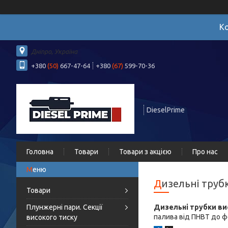
Ко
Дніпро, Україна
+380
(50)
667-47-64
+380
(67)
599-70-36
DieselPrime
Головна
Товари
Товари з акцією
Про нас
Дизельні тру
Товари
Плунжерні пари. Секції
Дизельні трубки ви
палива від ПНВТ до ф
високого тиску