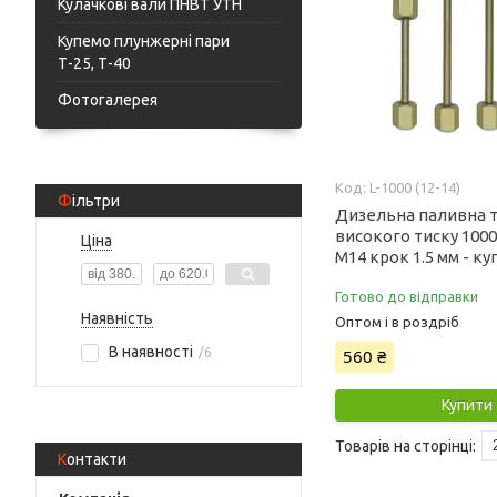
Кулачкові вали ПНВТ УТН
Купемо плунжерні пари
Т-25, Т-40
Фотогалерея
L-1000 (12-14)
Фільтри
Дизельна паливна 
високого тиску 1000
Ціна
М14 крок 1.5 мм - ку
Готово до відправки
Наявність
Оптом і в роздріб
В наявності
560 ₴
6
Купити
Контакти