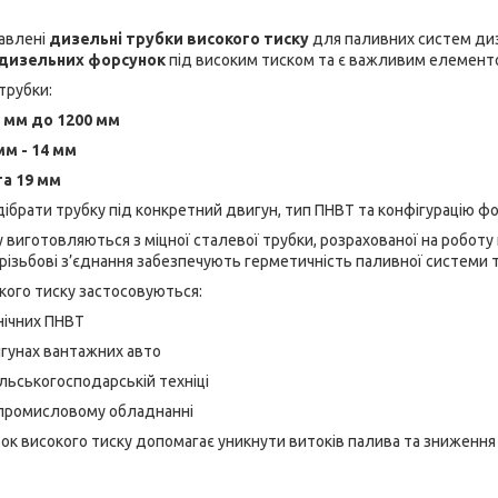
тавлені
дизельні трубки високого тиску
для паливних систем диз
 дизельних форсунок
під високим тиском та є важливим елементо
трубки:
 мм до 1200 мм
мм - 14 мм
та 19 мм
дібрати трубку під конкретний двигун, тип ПНВТ та конфігурацію 
 виготовляються з міцної сталевої трубки, розрахованої на роботу
 різьбові з’єднання забезпечують герметичність паливної системи т
кого тиску застосовуються:
нічних ПНВТ
гунах вантажних авто
ільськогосподарській техніці
а промисловому обладнанні
ок високого тиску допомагає уникнути витоків палива та зниження 