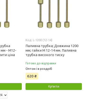
L-1200 (12-14)
трубка
Паливна трубка; Довжина 1200
 мм - М12-
мм; гайки М 12-14 мм. Паливна
пити ціна
трубка високого тиску
Готово до відправки
Оптом і в роздріб
620 ₴
Купити