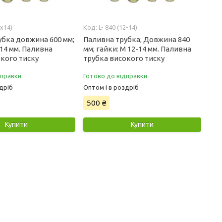
2х14)
L- 840 (12-14)
убка довжина 600 мм;
Паливна трубка; Довжина 840
-14 мм. Паливна
мм; гайки: М 12-14 мм. Паливна
окого тиску
трубка високого тиску
дправки
Готово до відправки
дріб
Оптом і в роздріб
500 ₴
Купити
Купити