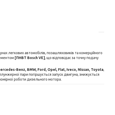
нах легкових автомобілів, позашляховиків та комерційного
лементом
[ПНВТ Bosch VE]
, що відповідає за точну подачу
ercedes-Benz, BMW, Ford, Opel, Fiat, Iveco, Nissan, Toyota
,
плунжерної пари погіршується запуск двигуна, знижується
номірної роботи дизельного мотора.