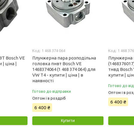
1 468 374 064
1 468 376
ВТ Bosch VE
Плунжерна пара розподільна
Плунжерна п
 | ціна |
головка пнвт Bosch VE
(1468376017
1468374064 (1 468 374 064) для
тнвд Bosch 
VW T4 - купити | ціна | в
купити | цін
наявності
Готово до ві
Готово до відправки
Оптом і в роз
Оптом і в роздріб
6 400 ₴
6 400 ₴
Купити