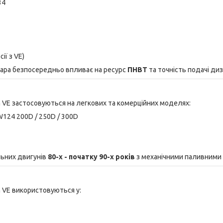
34
ії з VE)
ара безпосередньо впливає на ресурс
ПНВТ
та точність подачі ди
 VE застосовуються на легкових та комерційних моделях:
124 200D / 250D / 300D
льних двигунів
80-х - початку 90-х років
з механічними паливними 
 VE використовуються у: