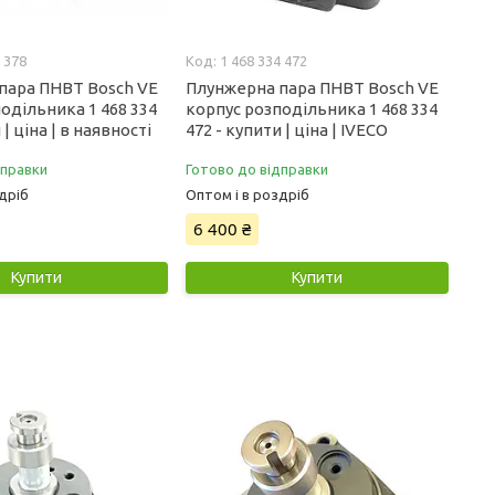
 378
1 468 334 472
пара ПНВТ Bosch VE
Плунжерна пара ПНВТ Bosch VE
одільника 1 468 334
корпус розподільника 1 468 334
 | ціна | в наявності
472 - купити | ціна | IVECO
дправки
Готово до відправки
дріб
Оптом і в роздріб
6 400 ₴
Купити
Купити