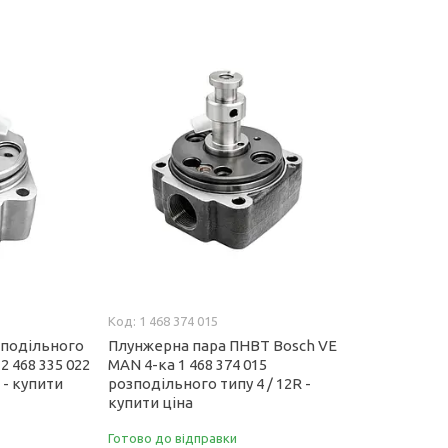
1 468 374 015
зподільного
Плунжерна пара ПНВТ Bosch VE
2 468 335 022
MAN 4-ка 1 468 374 015
I - купити
розподільного типу 4 / 12R -
купити ціна
Готово до відправки