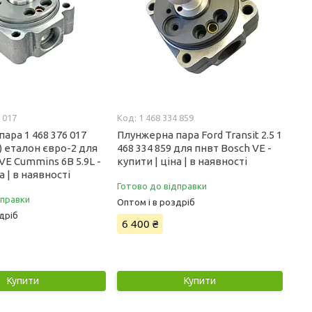
 017
1 468 334 859
ара 1 468 376 017
Плунжерна пара Ford Transit 2.5 1
) еталон євро-2 для
468 334 859 для пнвт Bosch VE -
VE Cummins 6B 5.9L -
купити | ціна | в наявності
а | в наявності
Готово до відправки
дправки
Оптом і в роздріб
дріб
6 400 ₴
Купити
Купити