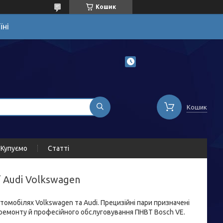
Кошик
їні
Кошик
Купуємо
Статті
 Audi Volkswagen
мобілях Volkswagen та Audi. Прецизійні пари призначені
я ремонту й професійного обслуговування ПНВТ Bosch VE.