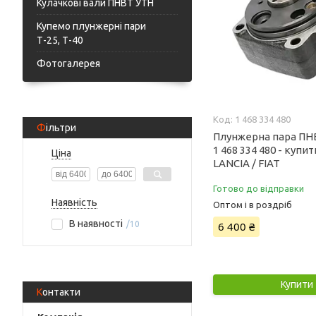
Кулачкові вали ПНВТ УТН
Купемо плунжерні пари
Т-25, Т-40
Фотогалерея
1 468 334 480
Фільтри
Плунжерна пара ПН
1 468 334 480 - купити
Ціна
LANCIA / FIAT
Готово до відправки
Наявність
Оптом і в роздріб
В наявності
6 400 ₴
10
Купити
Контакти