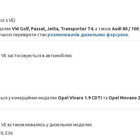
сії з VE)
делях
VW Golf, Passat, Jetta, Transporter T4
, а також
Audi 80 / 100 
часно перевіряти стан
розпилювачів дизельних форсунок
.
 VE застосовуються в автомобілях:
ься у комерційних моделях
Opel Vivaro 1.9 CDTI
та
Opel Movano 2
h VE встановлювались у дизельних моделях:
30, E36