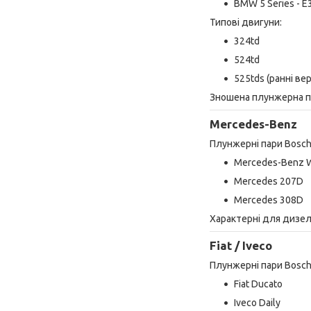
BMW 5 Series - E
Типові двигуни:
324td
524td
525tds (ранні верс
Зношена плунжерна п
Mercedes-Benz
Плунжерні пари Bosch
Mercedes-Benz W
Mercedes 207D
Mercedes 308D
Характерні для дизе
Fiat / Iveco
Плунжерні пари Bosch
Fiat Ducato
Iveco Daily