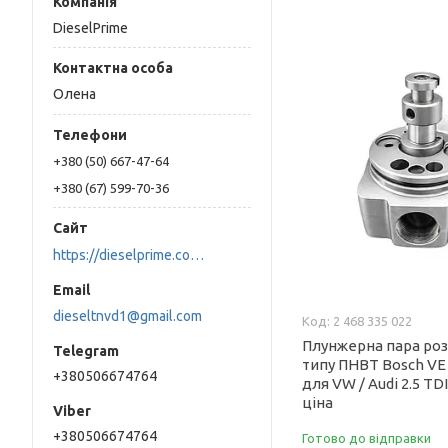
DieselPrime
Олена
+380 (50) 667-47-64
+380 (67) 599-70-36
https://dieselprime.com.ua/
dieseltnvd1@gmail.com
2 468 335 022
Плунжерна пара ро
типу ПНВТ Bosch VE 
+380506674764
для VW / Audi 2.5 TD
ціна
+380506674764
Готово до відправки