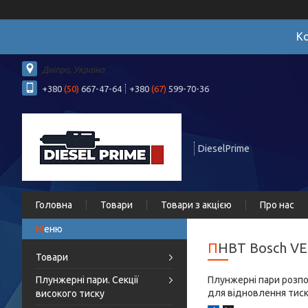
Ко
Дніпро, Україна
+380
(50)
667-47-64
+380
(67)
599-70-36
DieselPrime
Головна
Товари
Товари з акцією
Про нас
ПНВТ Bosch V
Товари
Плунжерні пари. Секції
Плунжерні пари розпо
для відновлення тиск
високого тиску