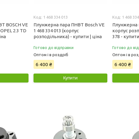
1 468 334 013
1 468 334
ВТ BOSCH VE
Плунжерна пара ПНВТ Bosch VE
Плунжерна 
 OPEL 2.3 TD
1 468 334 013 (корпус
корпус розп
іна
розподільника) - купити | ціна
378 - купити
Готово до відправки
Готово до ві
Оптом і в роздріб
Оптом і в роз
6 400 ₴
6 400 ₴
Купити