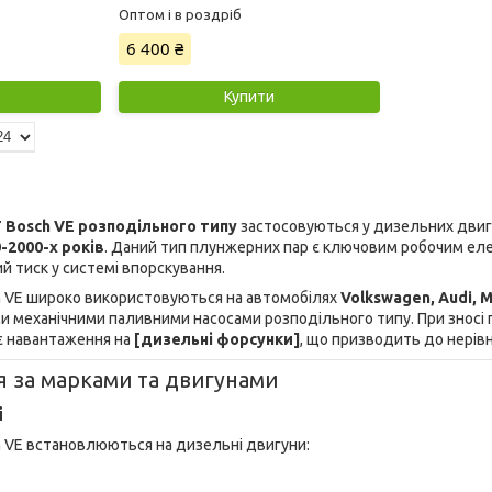
Оптом і в роздріб
6 400 ₴
Купити
 Bosch VE розподільного типу
застосовуються у дизельних двигу
-2000-х років
. Даний тип плунжерних пар є ключовим робочим е
й тиск у системі впорскування.
h VE широко використовуються на автомобілях
Volkswagen, Audi, M
 механічними паливними насосами розподільного типу. При зносі 
є навантаження на
[дизельні форсунки]
, що призводить до нерів
я за марками та двигунами
i
 VE встановлюються на дизельні двигуни: