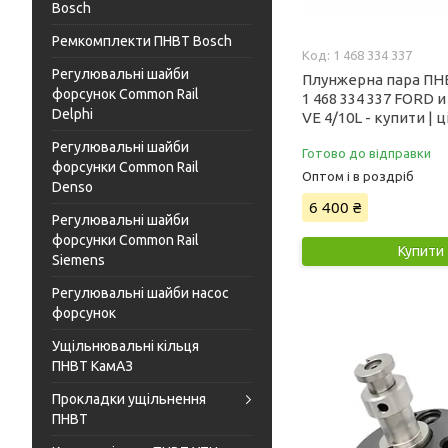
Bosch
Ремкомплекти ПНВТ Bosch
1 468 334 337
Регулювальні шайби
Плунжерна пара ПН
форсунок Common Rail
1 468 334 337 FORD и
Delphi
VE 4/10L - купити | ц
Регулювальні шайби
Готово до відправки
форсунки Common Rail
Оптом і в роздріб
Denso
6 400 ₴
Регулювальні шайби
форсунки Common Rail
Купити
Siemens
Регулювальні шайби насос
форсунок
Ущільнювальні кільця
ПНВТ КамАЗ
Прокладки ущільнення
ПНВТ