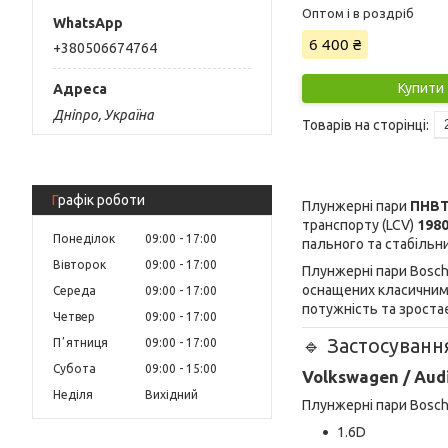
Оптом і в роздріб
6 400 ₴
+380506674764
Купити
Дніпро, Україна
Графік роботи
Плунжерні пари
ПНВТ
транспорту (LCV)
1980
Понеділок
09:00
17:00
пального та стабільни
Вівторок
09:00
17:00
Плунжерні пари Bosc
оснащених класичними
Середа
09:00
17:00
потужність та зроста
Четвер
09:00
17:00
🔹 Застосуванн
Пʼятниця
09:00
17:00
Субота
09:00
15:00
Volkswagen / Aud
Неділя
Вихідний
Плунжерні пари Bosch
1.6D