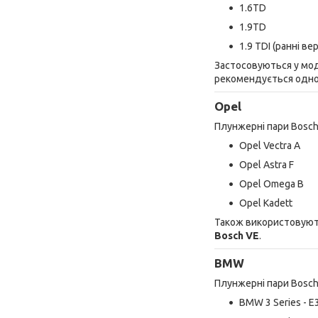
1.6TD
1.9TD
1.9 TDI (ранні вер
Застосовуються у мо
рекомендується одно
Opel
Плунжерні пари Bosch
Opel Vectra A
Opel Astra F
Opel Omega B
Opel Kadett
Також використовуют
Bosch VE
.
BMW
Плунжерні пари Bosc
BMW 3 Series - E