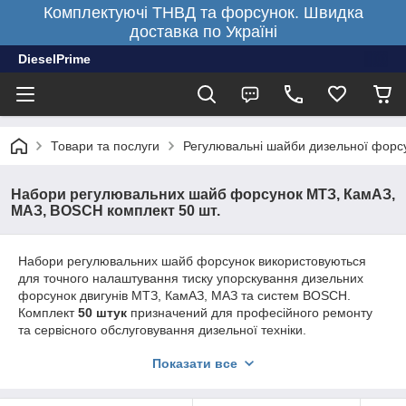
Комплектуючі ТНВД та форсунок. Швидка
доставка по Україні
DieselPrime
Товари та послуги
Регулювальні шайби дизельної форсу
Набори регулювальних шайб форсунок МТЗ, КамАЗ,
МАЗ, BOSCH комплект 50 шт.
Набори регулювальних шайб форсунок використовуються
для точного налаштування тиску упорскування дизельних
форсунок двигунів МТЗ, КамАЗ, МАЗ та систем BOSCH.
Комплект
50 штук
призначений для професійного ремонту
та сервісного обслуговування дизельної техніки.
Набори підходять для майстерень, СТО та власників техніки,
Показати все
які виконують повноцінний ремонт паливної апаратури.