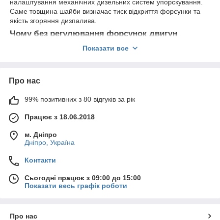
налаштування механічних дизельних систем упорскування.
Саме товщина шайби визначає тиск відкриття форсунки та
якість згоряння дизпалива.
Чому без регулювання форсунок двигун
працює неправильно?
Показати все
З часом параметри форсунки змінюються через знос
деталей. Це призводить до димності, втрати потужності та
перевитрати пального. Регулювання за допомогою набору
Про нас
шайб дозволяє повернути заводські параметри без заміни
форсунки.
99% позитивних з 80 відгуків за рік
Переваги комплекту з 50 шайб
Працює з 18.06.2018
Комплект 50 шайб забезпечує:
м. Дніпро
широкий діапазон товщин
Дніпро, Україна
точне налаштування кожної форсунки
Контакти
можливість ремонту кількох двигунів
професійний рівень обслуговування
Сьогодні працює з 09:00 до 15:00
Показати весь графік роботи
Для яких двигунів підходять набори?
Регулювальні шайби застосовуються у форсунках:
Про нас
МТЗ - Д-243, Д-245, Д-260