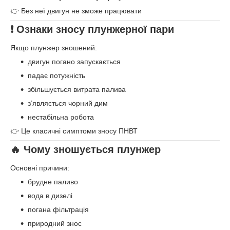
👉 Без неї двигун не зможе працювати
❗ Ознаки зносу плунжерної пари
Якщо плунжер зношений:
двигун погано запускається
падає потужність
збільшується витрата палива
з’являється чорний дим
нестабільна робота
👉 Це класичні симптоми зносу ПНВТ
🔥 Чому зношується плунжер
Основні причини:
брудне паливо
вода в дизелі
погана фільтрація
природний знос