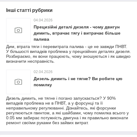
Інші статті рубрики
04.04.2026
Прецизійні деталі дизеля - чому двигун
димить, втрачає тягу і витрачає більше
палива
Дим, втрата тяги і перевитрата палива - це не завжди ПНВТ.
У більшості випадків проблема у прецизійних деталях дизеля.
Розбираємо, як вони працюють, чому зношуються і як швидко
визначити несправність.
02.04.2026
Дизель димить і не тягне? Ви робите цю
помилку
Дизель димить, не тягне і погано запускається? У 90%
випадків проблема не в ПНВТ, а у форсунці та її
неправильному регулюванні. Дізнайтесь, які форсунки
регулюються гвинтом, а які шайбами, чому помилка всього у
0.05 мм забирає потужність двигуна і як правильно виконати
ремонт своїми руками без зайвих витрат.