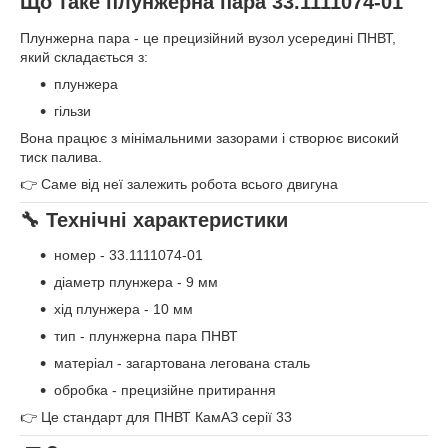
Що таке плунжерна пара 33.1111074-01
Плунжерна пара - це прецизійний вузол усередині ПНВТ,
який складається з:
плунжера
гільзи
Вона працює з мінімальними зазорами і створює високий
тиск палива.
👉 Саме від неї залежить робота всього двигуна
🔧 Технічні характеристики
номер - 33.1111074-01
діаметр плунжера - 9 мм
хід плунжера - 10 мм
тип - плунжерна пара ПНВТ
матеріал - загартована легована сталь
обробка - прецизійне притирання
👉 Це стандарт для ПНВТ КамАЗ серії 33