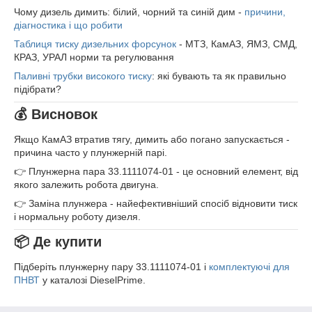
Чому дизель димить: білий, чорний та синій дим -
причини,
діагностика і що робити
Таблиця тиску дизельних форсунок
- МТЗ, КамАЗ, ЯМЗ, СМД,
КРАЗ, УРАЛ норми та регулювання
Паливні трубки високого тиску
: які бувають та як правильно
підібрати?
💰 Висновок
Якщо КамАЗ втратив тягу, димить або погано запускається -
причина часто у плунжерній парі.
👉 Плунжерна пара 33.1111074-01 - це основний елемент, від
якого залежить робота двигуна.
👉 Заміна плунжера - найефективніший спосіб відновити тиск
і нормальну роботу дизеля.
📦 Де купити
Підберіть плунжерну пару 33.1111074-01 і
комплектуючі для
ПНВТ
у каталозі DieselPrime.