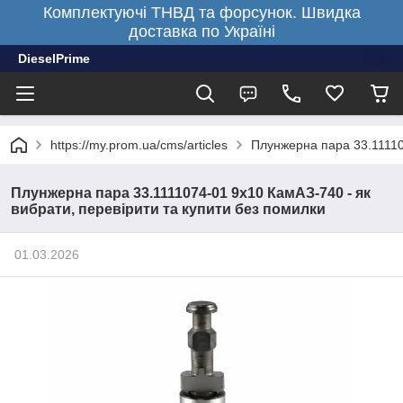
Комплектуючі ТНВД та форсунок. Швидка
доставка по Україні
DieselPrime
https://my.prom.ua/cms/articles
Плунжерна пара 33.11110
Плунжерна пара 33.1111074-01 9х10 КамАЗ-740 - як
вибрати, перевірити та купити без помилки
01.03.2026