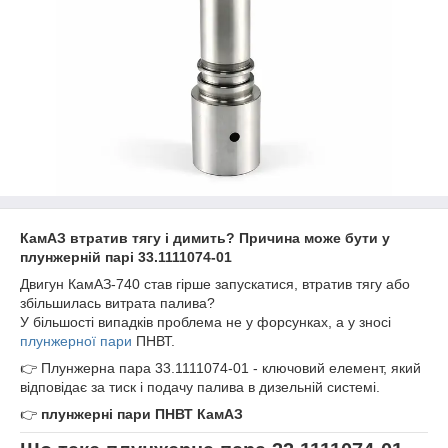
КамАЗ втратив тягу і димить? Причина може бути у
плунжерній парі 33.1111074-01
Двигун КамАЗ-740 став гірше запускатися, втратив тягу або
збільшилась витрата палива?
У більшості випадків проблема не у форсунках, а у зносі
плунжерної пари
ПНВТ.
👉 Плунжерна пара 33.1111074-01 - ключовий елемент, який
відповідає за тиск і подачу палива в дизельній системі.
👉
плунжерні пари ПНВТ КамАЗ