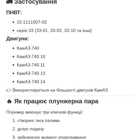
🚛 Застосування
ПНВТ:
33.1111007-02
серія 33 (33-01, 33-02, 33-10 та інші)
Двигуни:
КамАЗ-740
КамАЗ-740.10
КамАЗ-740.11
КамАЗ-740.13
КамАЗ-740.14
👉 Використовується на більшості двигунів КамАЗ
🔥 Як працює плунжерна пара
Плунжер виконує три ключові функції:
створює тиск палива
дозує подачу
забезпечує момент упорскування