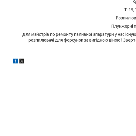
К
Т-25, 
Розпилюв
Плунжерні па
Для майстрів по ремонту паливної апаратури у нас існу
розпилювачі для форсунок за вигідною ціною? Звертай