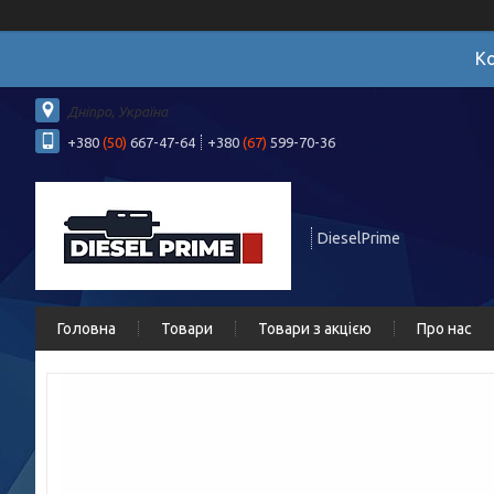
Ко
Дніпро, Україна
+380
(50)
667-47-64
+380
(67)
599-70-36
DieselPrime
Головна
Товари
Товари з акцією
Про нас