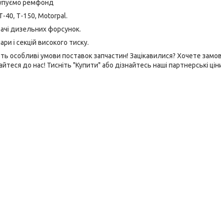
упуємо ремфонд
Т-40, Т-150, Motorpal.
ачі дизельних форсунок.
ри і секцій високого тиску.
ють особливі умови поставок запчастин! Зацікавилися? Хочете замо
теся до нас! Тисніть "Купити" або дізнайтесь наші партнерські цін