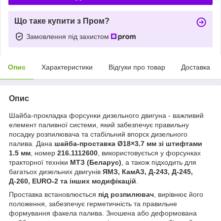
Що таке купити з Пром?
Замовлення під захистом
Опис
Характеристики
Відгуки про товар
Доставка
Опис
Шайба-прокладка форсунки дизельного двигуна - важливий
елемент паливної системи, який забезпечує правильну
посадку розпилювача та стабільний впорск дизельного
палива. Дана
шайба-проставка Ø18×3.7 мм зі штифтами
1.5 мм
, номер
216.1112600
, використовується у форсунках
тракторної техніки
МТЗ (Беларус)
, а також підходить для
багатьох дизельних двигунів
ЯМЗ, КамАЗ, Д-243, Д-245,
Д-260, EURO-2 та інших модифікацій
.
Проставка встановлюється
під розпилювач
, вирівнює його
положення, забезпечує герметичність та правильне
формування факела палива. Зношена або деформована