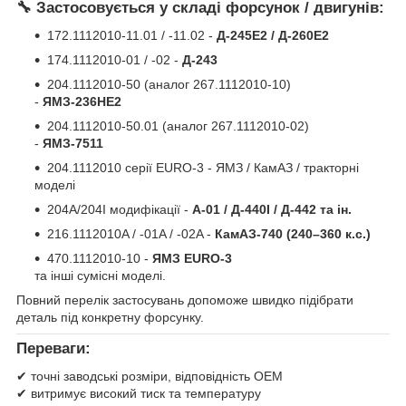
🔧 Застосовується у складі форсунок / двигунів:
172.1112010-11.01 / -11.02 -
Д-245Е2 / Д-260Е2
174.1112010-01 / -02 -
Д-243
204.1112010-50 (аналог 267.1112010-10)
-
ЯМЗ-236НЕ2
204.1112010-50.01 (аналог 267.1112010-02)
-
ЯМЗ-7511
204.1112010 серії EURO-3 - ЯМЗ / КамАЗ / тракторні
моделі
204А/204І модифікації -
А-01 / Д-440І / Д-442 та ін.
216.1112010A / -01A / -02A -
КамАЗ-740 (240–360 к.с.)
470.1112010-10 -
ЯМЗ EURO-3
та інші сумісні моделі.
Повний перелік застосувань допоможе швидко підібрати
деталь під конкретну форсунку.
Переваги:
✔ точні заводські розміри, відповідність OEM
✔ витримує високий тиск та температуру