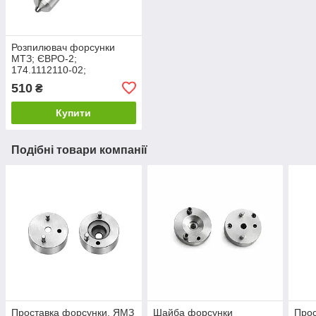
Розпилювач форсунки
МТЗ; ЄВРО-2;
174.1112110-02;
510
₴
Купити
Подібні товари компанії
Проставка форсунки. ЯМЗ
Шайба форсунки
Прос