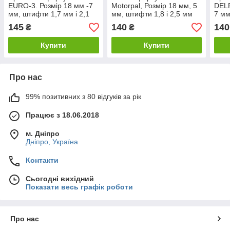
EURO-3. Розмір 18 мм -7
Motorpal, Розмір 18 мм, 5
DELP
мм, штифти 1,7 мм і 2,1
мм, штифти 1,8 і 2,5 мм
7 мм
мм. 51.1112382-30
145
140
140
₴
₴
Купити
Купити
Про нас
99% позитивних з 80 відгуків за рік
Працює з 18.06.2018
м. Дніпро
Дніпро, Україна
Контакти
Сьогодні вихідний
Показати весь графік роботи
Про нас