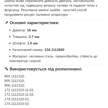
шайба може спричинити димність двигуна, нестабільний
холостий хід, підвищену витрату палива та падіння тиску у
форсунці. Регулярна заміна шайби - простий спосіб
продовжити ресурс паливної апаратури.
📌 Основні характеристики:
Діаметр:
18 мм
Товщина:
3.7 мм
Штифти:
1.5 мм
Каталожний номер:
216.1112600
Матеріал: легована сталь, термообробка, стійкість до
температур і корозії
🔧 Використовується під розпилювачі:
904.1112110;
905.1112110;
906-1112110;
172.1112110-11.01;
172.1112110-11.02;
174.1112110-01;
174.1112110-02.