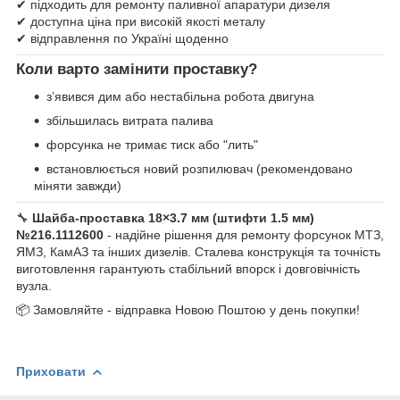
✔ підходить для ремонту паливної апаратури дизеля
✔ доступна ціна при високій якості металу
✔ відправлення по Україні щоденно
Коли варто замінити проставку?
з’явився дим або нестабільна робота двигуна
збільшилась витрата палива
форсунка не тримає тиск або "лить"
встановлюється новий розпилювач (рекомендовано
міняти завжди)
🔧
Шайба-проставка 18×3.7 мм (штифти 1.5 мм)
№216.1112600
- надійне рішення для ремонту форсунок МТЗ,
ЯМЗ, КамАЗ та інших дизелів. Сталева конструкція та точність
виготовлення гарантують стабільний впорск і довговічність
вузла.
📦 Замовляйте - відправка Новою Поштою у день покупки!
Приховати