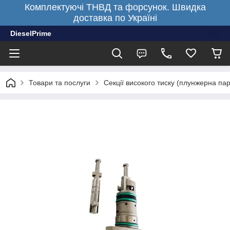
Комплектуючі ТНВД та форсунок. Швидка
доставка по Україні
DieselPrime
Товари та послуги
Секції високого тиску (плунжерна па