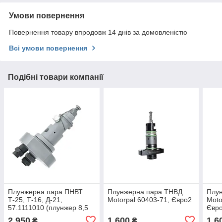
Умови повернення
Повернення товару впродовж 14 днів за домовленістю
Всі умови повернення
Подібні товари компанії
Плунжерна пара ПНВТ
Плунжерна пара ТНВД
Плу
Т-25, Т-16, Д-21,
Motorpal 60403-71, Євро2
Moto
57.1111010 (плунжер 8,5
Євро
мм)
2 950
1 600
1 6
₴
₴