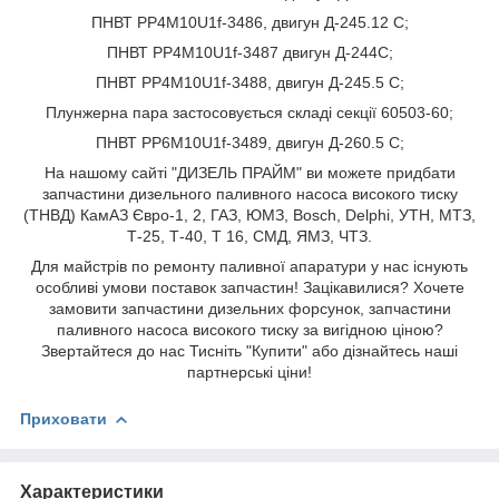
ПНВТ PP4M10U1f-3486, двигун Д-245.12 C;
ПНВТ PP4M10U1f-3487 двигун Д-244C;
ПНВТ PP4M10U1f-3488, двигун Д-245.5 C;
Плунжерна пара застосовується складі секції 60503-60;
ПНВТ PP6M10U1f-3489, двигун Д-260.5 C;
На нашому сайті "ДИЗЕЛЬ ПРАЙМ" ви можете придбати
запчастини дизельного паливного насоса високого тиску
(ТНВД) КамАЗ Євро-1, 2, ГАЗ, ЮМЗ, Bosch, Delphi, УТН, МТЗ,
Т-25, Т-40, Т 16, СМД, ЯМЗ, ЧТЗ.
Для майстрів по ремонту паливної апаратури у нас існують
особливі умови поставок запчастин! Зацікавилися? Хочете
замовити запчастини дизельних форсунок, запчастини
паливного насоса високого тиску за вигідною ціною?
Звертайтеся до нас Тисніть "Купити" або дізнайтесь наші
партнерські ціни!
Приховати
Характеристики