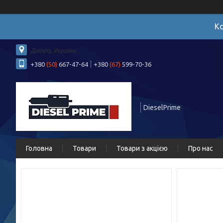
Ко
Дніпро, Україна
+380
(50)
667-47-64
+380
(67)
599-70-36
DieselPrime
Головна
Товари
Товари з акцією
Про нас