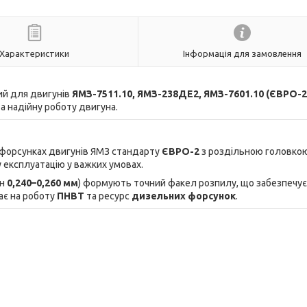
Характеристики
Інформація для замовлення
й для двигунів
ЯМЗ-7511.10, ЯМЗ-238ДЕ2, ЯМЗ-7601.10 (ЄВРО-2
а надійну роботу двигуна.
форсунках двигунів ЯМЗ стандарту
ЄВРО-2
з роздільною головко
у експлуатацію у важких умовах.
он
0,240–0,260 мм
) формують точний факел розпилу, що забезпечує
ає на роботу
ПНВТ
та ресурс
дизельних форсунок
.