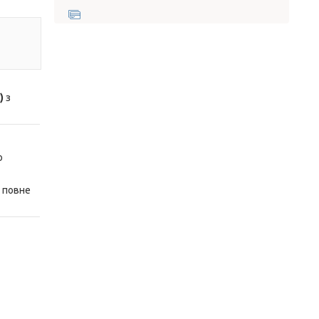
)
з
ю
 повне