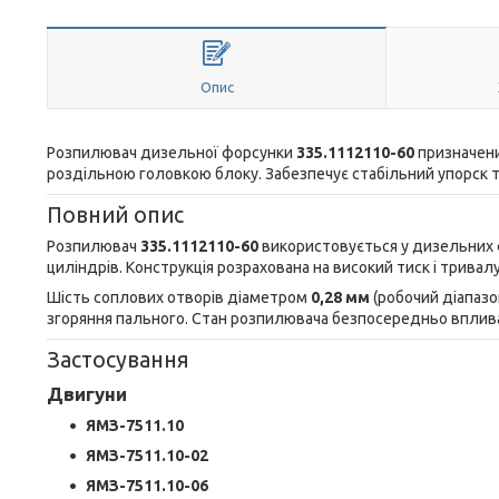
Опис
Розпилювач дизельної форсунки
335.1112110-60
призначени
роздільною головкою блоку. Забезпечує стабільний упорск т
Повний опис
Розпилювач
335.1112110-60
використовується у дизельних 
циліндрів. Конструкція розрахована на високий тиск і тривал
Шість соплових отворів діаметром
0,28 мм
(робочий діапаз
згоряння пального. Стан розпилювача безпосередньо вплив
Застосування
Двигуни
ЯМЗ-7511.10
ЯМЗ-7511.10-02
ЯМЗ-7511.10-06