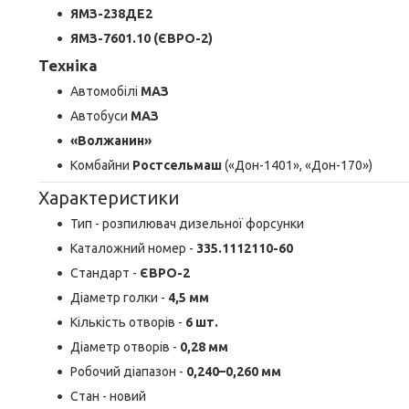
ЯМЗ-238ДЕ2
ЯМЗ-7601.10 (ЄВРО-2)
Техніка
Автомобілі
МАЗ
Автобуси
МАЗ
«Волжанин»
Комбайни
Ростсельмаш
(«Дон-1401», «Дон-170»)
Характеристики
Тип - розпилювач дизельної форсунки
Каталожний номер -
335.1112110-60
Стандарт -
ЄВРО-2
Діаметр голки -
4,5 мм
Кількість отворів -
6 шт.
Діаметр отворів -
0,28 мм
Робочий діапазон -
0,240–0,260 мм
Стан - новий