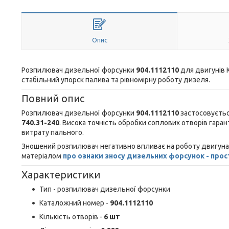
Опис
Розпилювач дизельної форсунки
904.1112110
для двигунів К
стабільний упорск палива та рівномірну роботу дизеля.
Повний опис
Розпилювач дизельної форсунки
904.1112110
застосовуєтьс
740.31-240
. Висока точність обробки соплових отворів гар
витрату пального.
Зношений розпилювач негативно впливає на роботу двигуна 
матеріалом
про ознаки зносу дизельних форсунок - про
Характеристики
Тип - розпилювач дизельної форсунки
Каталожний номер -
904.1112110
Кількість отворів -
6 шт