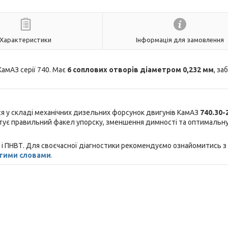
Характеристики
Інформація для замовлення
амАЗ серії 740. Має
6 соплових отворів діаметром 0,232 мм
, за
я у складі механічних дизельних форсунок двигунів КамАЗ
740.30-
антує правильний факел упорску, зменшення димності та оптимальн
і ПНВТ. Для своєчасної діагностики рекомендуємо ознайомитись з
стими словами
.