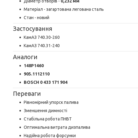
Діаметр отворів -
0,232 мм
Матеріал - загартована легована сталь
Стан - новий
Застосування
КамАЗ 740.30-260
КамАЗ 740.31-240
Аналоги
148P1460
905.1112110
BOSCH 0 433 171 904
Переваги
Рівномірний упорск палива
Зменшення димності
Стабільна робота ПНВТ
Оптимальна витрата дизпалива
Надійна робота форсунки