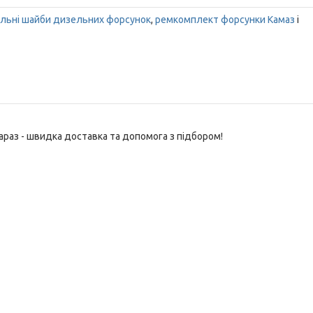
льні шайби дизельних форсунок
,
ремкомплект форсунки Камаз
і
араз - швидка доставка та допомога з підбором!