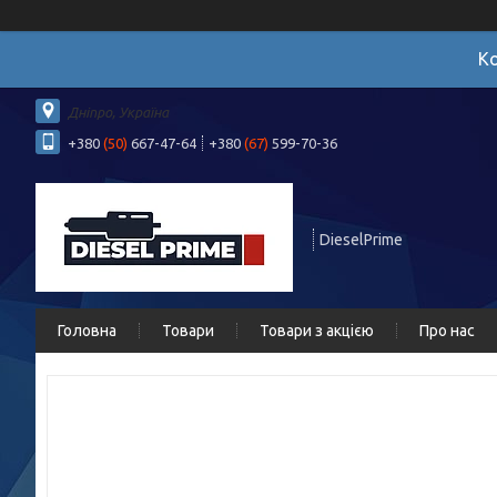
Ко
Дніпро, Україна
+380
(50)
667-47-64
+380
(67)
599-70-36
DieselPrime
Головна
Товари
Товари з акцією
Про нас