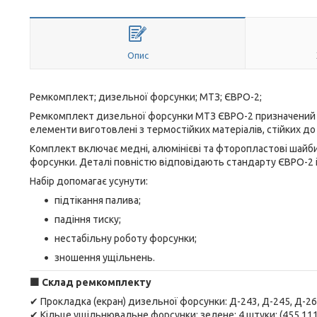
Опис
Ремкомплект; дизельної форсунки; МТЗ; ЄВРО-2;
Ремкомплект дизельної форсунки МТЗ ЄВРО-2 призначений дл
елементи виготовлені з термостійких матеріалів, стійких до
Комплект включає медні, алюмінієві та фторопластові шайби,
форсунки. Деталі повністю відповідають стандарту ЄВРО-2 і
Набір допомагає усунути:
підтікання палива;
падіння тиску;
нестабільну роботу форсунки;
зношення ущільнень.
🟧
Склад ремкомплекту
✔ Прокладка (екран) дизельної форсунки: Д-243, Д-245, Д-260
✔ Кільце ущільнювальне форсунки; зелене: 4 штуки; (455.111