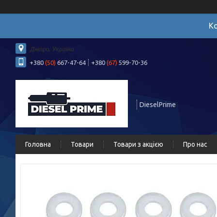
Ко
Дніпро, Україна
+380
(50)
667-47-64
+380
(67)
599-70-36
DieselPrime
Головна
Товари
Товари з акцією
Про нас