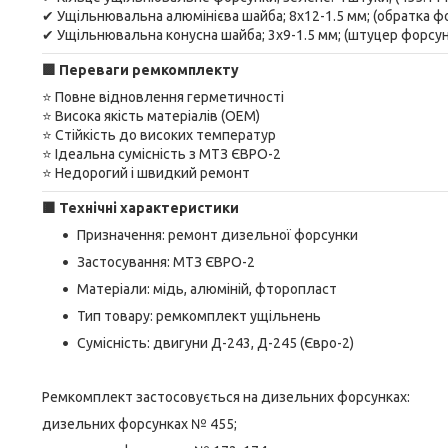
✔ Ущільнювальна алюмінієва шайба; 8х12-1.5 мм; (обратка фо
✔ Ущільнювальна конусна шайба; 3х9-1.5 мм; (штуцер форсун
🟪
Переваги ремкомплекту
⭐ Повне відновлення герметичності
⭐ Висока якість матеріалів (OEM)
⭐ Стійкість до високих температур
⭐ Ідеальна сумісність з МТЗ ЄВРО-2
⭐ Недорогий і швидкий ремонт
🟫
Технічні характеристики
Призначення: ремонт дизельної форсунки
Застосування: МТЗ ЄВРО-2
Матеріали: мідь, алюміній, фторопласт
Тип товару: ремкомплект ущільнень
Сумісність: двигуни Д-243, Д-245 (Євро-2)
Ремкомплект застосовується на дизельних форсунках:
дизельних форсунках № 455;