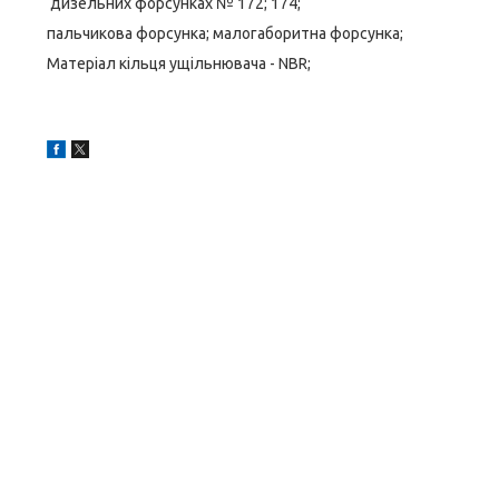
дизельних форсунках № 172; 174;
пальчикова форсунка; малогаборитна форсунка;
Матеріал кільця ущільнювача - NBR;