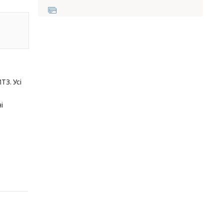
З. Усі
і