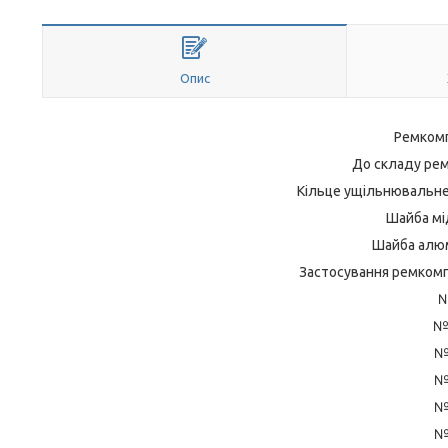
Опис
Ремкомп
До складу ре
Кільце ущільнювальне 
Шайба мід
Шайба алюмі
Застосування ремкомп
№
№ 
№
№
№
№