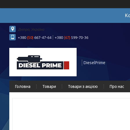
Ко
Дніпро, Україна
+380
(50)
667-47-64
+380
(67)
599-70-36
DieselPrime
Головна
Товари
Товари з акцією
Про нас