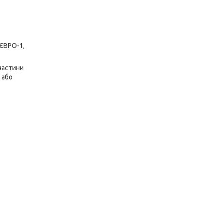
 ЄВРО-1,
частини
 або