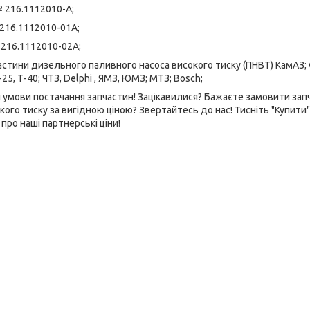
 216.1112010-А;
216.1112010-01А;
216.1112010-02А;
стини дизельного паливного насоса високого тиску (ПНВТ) КамАЗ;
-25, Т-40; ЧТЗ, Delphi , ЯМЗ, ЮМЗ; МТЗ; Bosch;
і умови постачання запчастин! Зацікавилися? Бажаєте замовити зап
ого тиску за вигідною ціною? Звертайтесь до нас! Тисніть "Купити"
про наші партнерські ціни!