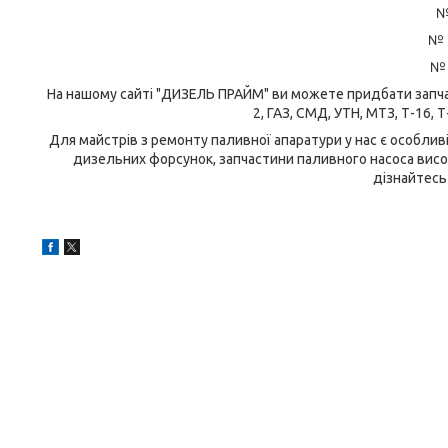
№
№ 
№ 
На нашому сайті "ДИЗЕЛЬ ПРАЙМ" ви можете придбати запча
2, ГАЗ, СМД, УТН, МТЗ, Т-16, Т
Для майстрів з ремонту паливної апаратури у нас є особлив
дизельних форсунок, запчастини паливного насоса висок
дізнайтесь 