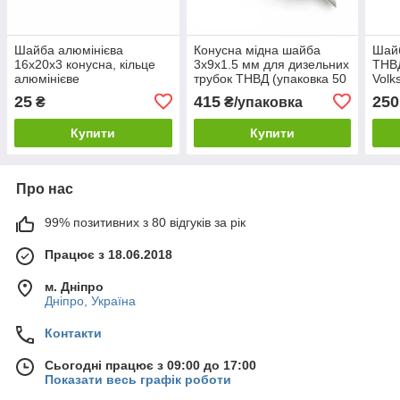
Шайба алюмінієва
Конусна мідна шайба
Шайб
16х20х3 конусна, кільце
3х9х1.5 мм для дизельних
ТНВД
алюмінієве
трубок ТНВД (упаковка 50
Volk
ущільнювальне верхнього
шт.)
Rena
25
415
250
₴
₴/упаковка
штуцера ЯМЗ, МАЗ, ТНВД
шайб
старого зразку
10 ш
Купити
Купити
Про нас
99% позитивних з 80 відгуків за рік
Працює з 18.06.2018
м. Дніпро
Дніпро, Україна
Контакти
Сьогодні працює з 09:00 до 17:00
Показати весь графік роботи