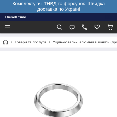
Комплектуючі ТНВД та форсунок. Швидка
доставка по Україні
DieselPrime
Товари та послуги
Ущільнювальні алюмінієві шайби (пр