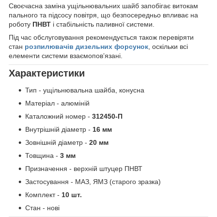
Своєчасна заміна ущільнювальних шайб запобігає витокам
пального та підсосу повітря, що безпосередньо впливає на
роботу
ПНВТ
і стабільність паливної системи.
Під час обслуговування рекомендується також перевіряти
стан
розпилювачів
дизельних форсунок
, оскільки всі
елементи системи взаємоповʼязані.
Характеристики
Тип - ущільнювальна шайба, конусна
Матеріал - алюміній
Каталожний номер -
312450-П
Внутрішній діаметр -
16 мм
Зовнішній діаметр -
20 мм
Товщина -
3 мм
Призначення - верхній штуцер ПНВТ
Застосування - МАЗ, ЯМЗ (старого зразка)
Комплект -
10 шт.
Стан - нові