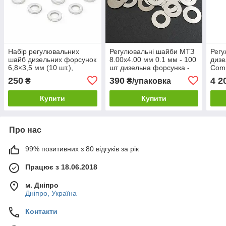
Набір регулювальних
Регулювальні шайби МТЗ
Регу
шайб дизельних форсунок
8.00х4.00 мм 0.1 мм - 100
дизе
6,8×3,5 мм (10 шт.),
шт дизельна форсунка -
Comm
товщина 1,05 мм
купити ціна
6.8х
250
390
4 2
₴
₴/упаковка
шт.
Купити
Купити
Про нас
99% позитивних з 80 відгуків за рік
Працює з 18.06.2018
м. Дніпро
Дніпро, Україна
Контакти