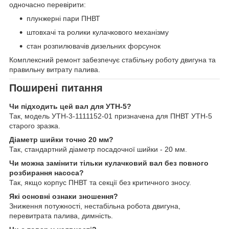
одночасно перевірити:
плунжерні пари ПНВТ
штовхачі та ролики кулачкового механізму
стан розпилювачів дизельних форсунок
Комплексний ремонт забезпечує стабільну роботу двигуна та
правильну витрату палива.
Поширені питання
Чи підходить цей вал для УТН-5?
Так, модель УТН-3-1111152-01 призначена для ПНВТ УТН-5
старого зразка.
Діаметр шийки точно 20 мм?
Так, стандартний діаметр посадочної шийки - 20 мм.
Чи можна замінити тільки кулачковий вал без повного
розбирання насоса?
Так, якщо корпус ПНВТ та секції без критичного зносу.
Які основні ознаки зношення?
Зниження потужності, нестабільна робота двигуна,
перевитрата палива, димність.