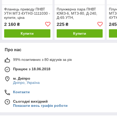
Фланець приводу ПНВТ
Плунжерна пара ПНВТ
Плу
УТН МТЗ 4УТН3-1111030 -
ЮМЗ-6, МТЗ-80, Д-240,
МТЗ-
купити, ціна
Д-65 УТН,
4УТ
4УТНМ-1111410-01
(плу
2 160
225
245
₴
₴
плунжер 9 мм
Купити
Купити
Про нас
99% позитивних з 80 відгуків за рік
Працює з 18.06.2018
м. Дніпро
Дніпро, Україна
Контакти
Сьогодні вихідний
Показати весь графік роботи