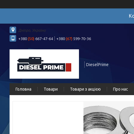
Ко
Дніпро, Україна
+380
(50)
667-47-64
+380
(67)
599-70-36
DieselPrime
Головна
Товари
Товари з акцією
Про нас