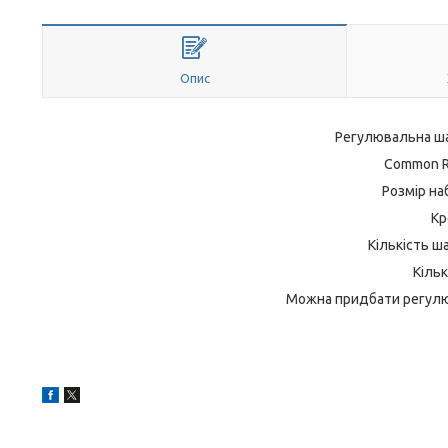
Опис
Регулювальна шай
Common Ra
Розмір на
Кр
Кількість ш
Кільк
Можна придбати регулюв