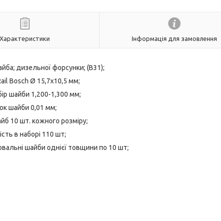
Характеристики
Інформація для замовлення
ба; дизельної форсунки; (B31);
il Bosch Ø 15,7х10,5 мм;
бір шайби 1,200-1,300 мм;
ок шайби 0,01 мм;
айб 10 шт. кожного розміру;
ість в наборі 110 шт;
альні шайби однієї товщини по 10 шт;