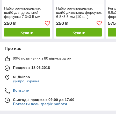
Набір регулювальних
Набір регулювальних
Рег
шайб для дизельної
шайб дизельних форсунок
6,8х
форсунки 7.3×3.5 мм —
6,8×3,5 мм (10 шт.),
форс
10 шт., товщина 1.05 мм
товщина 1,05 мм
0,05
250
250
575
₴
₴
Купити
Купити
Про нас
99% позитивних з 80 відгуків за рік
Працює з 18.06.2018
м. Дніпро
Дніпро, Україна
Контакти
Сьогодні працює з 09:00 до 17:00
Показати весь графік роботи